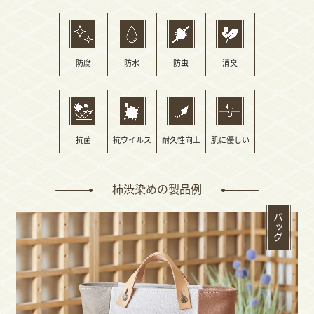
防腐
防水
防虫
消臭
抗菌
抗ウイルス
耐久性向上
肌に優しい
柿渋染めの製品例
バッグ